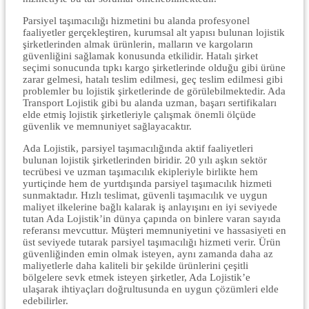
Parsiyel taşımacılığı hizmetini bu alanda profesyonel
faaliyetler gerçekleştiren, kurumsal alt yapısı bulunan lojistik
şirketlerinden almak ürünlerin, malların ve kargoların
güvenliğini sağlamak konusunda etkilidir. Hatalı şirket
seçimi sonucunda tıpkı kargo şirketlerinde olduğu gibi ürüne
zarar gelmesi, hatalı teslim edilmesi, geç teslim edilmesi gibi
problemler bu lojistik şirketlerinde de görülebilmektedir. Ada
Transport Lojistik gibi bu alanda uzman, başarı sertifikaları
elde etmiş lojistik şirketleriyle çalışmak önemli ölçüde
güvenlik ve memnuniyet sağlayacaktır.
Ada Lojistik, parsiyel taşımacılığında aktif faaliyetleri
bulunan lojistik şirketlerinden biridir. 20 yılı aşkın sektör
tecrübesi ve uzman taşımacılık ekipleriyle birlikte hem
yurtiçinde hem de yurtdışında parsiyel taşımacılık hizmeti
sunmaktadır. Hızlı teslimat, güvenli taşımacılık ve uygun
maliyet ilkelerine bağlı kalarak iş anlayışını en iyi seviyede
tutan Ada Lojistik’in dünya çapında on binlere varan sayıda
referansı mevcuttur. Müşteri memnuniyetini ve hassasiyeti en
üst seviyede tutarak parsiyel taşımacılığı hizmeti verir. Ürün
güvenliğinden emin olmak isteyen, aynı zamanda daha az
maliyetlerle daha kaliteli bir şekilde ürünlerini çeşitli
bölgelere sevk etmek isteyen şirketler, Ada Lojistik’e
ulaşarak ihtiyaçları doğrultusunda en uygun çözümleri elde
edebilirler.