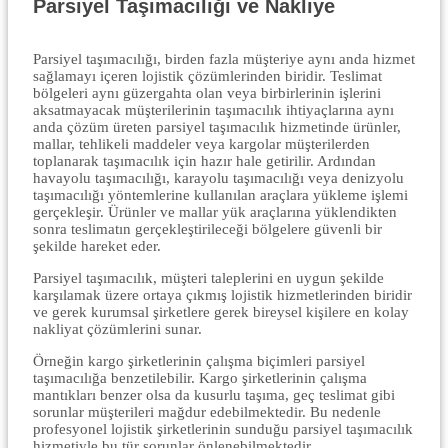
Parsiyel Taşımacılığı ve Nakliye
Parsiyel taşımacılığı, birden fazla müşteriye aynı anda hizmet
sağlamayı içeren lojistik çözümlerinden biridir. Teslimat
bölgeleri aynı güzergahta olan veya birbirlerinin işlerini
aksatmayacak müşterilerinin taşımacılık ihtiyaçlarına aynı
anda çözüm üreten parsiyel taşımacılık hizmetinde ürünler,
mallar, tehlikeli maddeler veya kargolar müşterilerden
toplanarak taşımacılık için hazır hale getirilir. Ardından
havayolu taşımacılığı, karayolu taşımacılığı veya denizyolu
taşımacılığı yöntemlerine kullanılan araçlara yükleme işlemi
gerçekleşir. Ürünler ve mallar yük araçlarına yüklendikten
sonra teslimatın gerçekleştirileceği bölgelere güvenli bir
şekilde hareket eder.
Parsiyel taşımacılık, müşteri taleplerini en uygun şekilde
karşılamak üzere ortaya çıkmış lojistik hizmetlerinden biridir
ve gerek kurumsal şirketlere gerek bireysel kişilere en kolay
nakliyat çözümlerini sunar.
Örneğin kargo şirketlerinin çalışma biçimleri parsiyel
taşımacılığa benzetilebilir. Kargo şirketlerinin çalışma
mantıkları benzer olsa da kusurlu taşıma, geç teslimat gibi
sorunlar müşterileri mağdur edebilmektedir. Bu nedenle
profesyonel lojistik şirketlerinin sunduğu parsiyel taşımacılık
hizmetiyle bu tür sorunlar önlenebilmektedir.